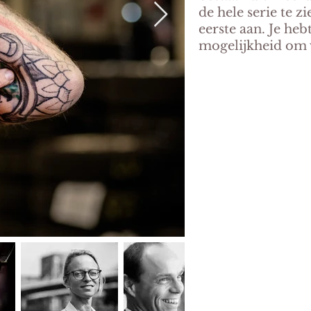
de hele serie te zi
eerste aan. Je heb
mogelijkheid om v