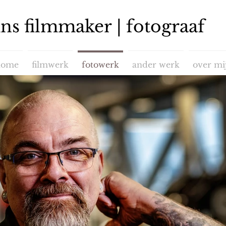
ns filmmaker | fotograaf
home
filmwerk
fotowerk
ander werk
over mi